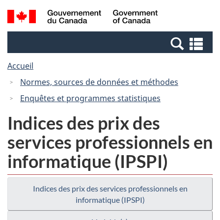
Passer
Passer
Recherche
/
au
à
et
Government
contenu
la
menus
of
Re
principal
version
Canada
et
HTML
Accueil
me
simplifiée
Normes, sources de données et méthodes
Enquêtes et programmes statistiques
Indices des prix des
services professionnels en
informatique (IPSPI)
Indices des prix des services professionnels en
informatique (IPSPI)