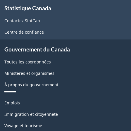
À
Statistique Canada
propos
de
Contactez StatCan
ce
site
Centre de confiance
Gouvernement du Canada
Toutes les coordonnées
Ministères et organismes
À propos du gouvernement
Thèmes
Emplois
et
sujets
Immigration et citoyenneté
Voyage et tourisme