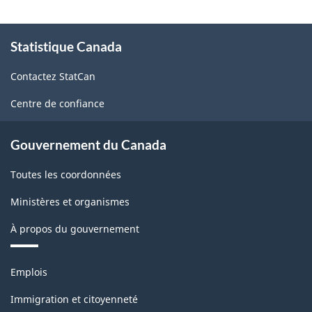
À
Statistique Canada
propos
de
Contactez StatCan
ce
site
Centre de confiance
Gouvernement du Canada
Toutes les coordonnées
Ministères et organismes
À propos du gouvernement
Thèmes
Emplois
et
sujets
Immigration et citoyenneté