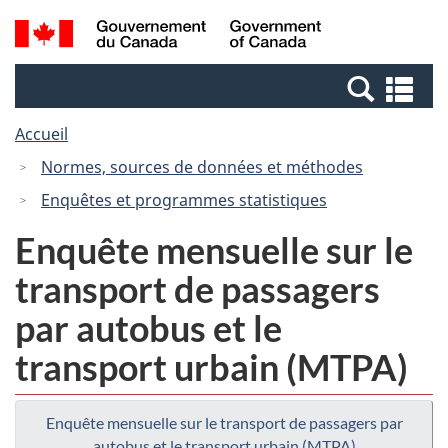
Passer
Passer
Recherche
/
au
à
et
Government
contenu
la
menus
of
Re
principal
version
Canada
et
HTML
Accueil
me
simplifiée
Normes, sources de données et méthodes
Enquêtes et programmes statistiques
Enquête mensuelle sur le
transport de passagers
par autobus et le
transport urbain (MTPA)
Enquête mensuelle sur le transport de passagers par
autobus et le transport urbain (MTPA)