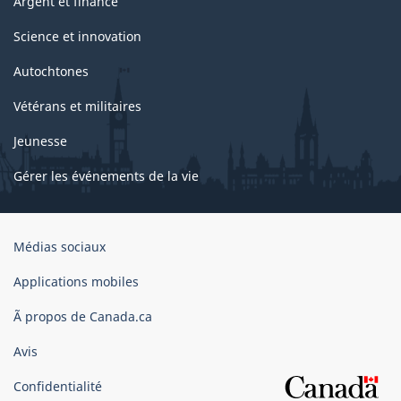
Argent et finance
Science et innovation
Autochtones
Vétérans et militaires
Jeunesse
Gérer les événements de la vie
Organisation
Médias sociaux
du
gouvernement
Applications mobiles
du
Ã propos de Canada.ca
Canada
Avis
Confidentialité