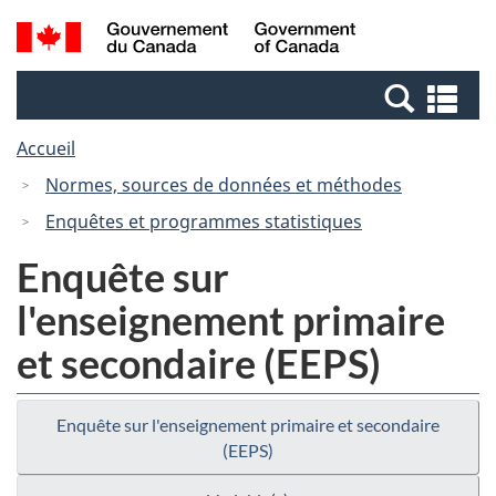
Passer
Passer
Recherche
/
au
à
et
Government
contenu
la
menus
of
Re
principal
version
Canada
et
HTML
Accueil
me
simplifiée
Normes, sources de données et méthodes
Enquêtes et programmes statistiques
Enquête sur
l'enseignement primaire
et secondaire (EEPS)
Enquête sur l'enseignement primaire et secondaire
(EEPS)