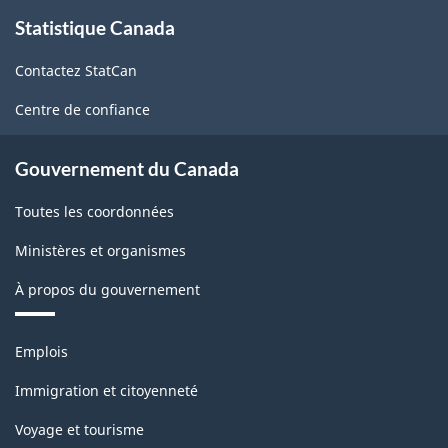
À
Statistique Canada
propos
de
Contactez StatCan
ce
site
Centre de confiance
Gouvernement du Canada
Toutes les coordonnées
Ministères et organismes
À propos du gouvernement
Thèmes
Emplois
et
sujets
Immigration et citoyenneté
Voyage et tourisme