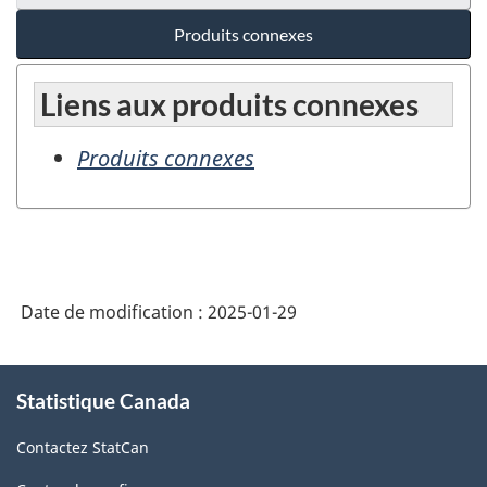
Produits connexes
Liens aux produits connexes
Produits connexes
Date de modification :
2025-01-29
À
Statistique Canada
propos
de
Contactez StatCan
ce
site