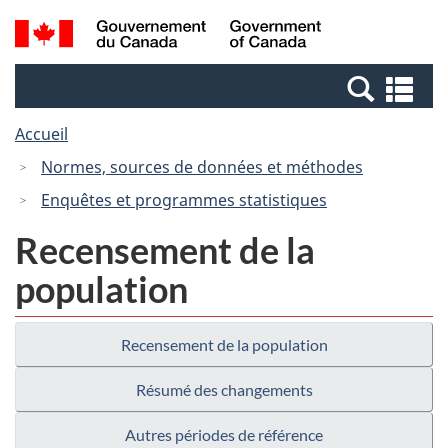
Passer
Passer
Recherche
/
au
à
et
Government
contenu
la
menus
of
Re
principal
version
Canada
et
HTML
Accueil
me
simplifiée
Normes, sources de données et méthodes
Enquêtes et programmes statistiques
Recensement de la
population
Recensement de la population
Résumé des changements
Autres périodes de référence