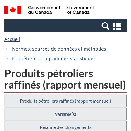
Passer
Passer
Recherche
/
au
à
et
Government
contenu
la
menus
of
Re
principal
version
Canada
et
HTML
Accueil
me
simplifiée
Normes, sources de données et méthodes
Enquêtes et programmes statistiques
Produits pétroliers
raffinés (rapport mensuel)
Produits pétroliers raffinés (rapport mensuel)
Variable(s)
Résumé des changements