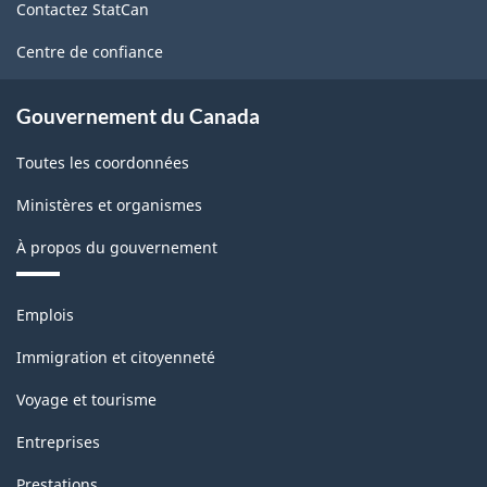
Contactez StatCan
ce
site
Centre de confiance
Gouvernement du Canada
Toutes les coordonnées
Ministères et organismes
À propos du gouvernement
Thèmes
Emplois
et
sujets
Immigration et citoyenneté
Voyage et tourisme
Entreprises
Prestations