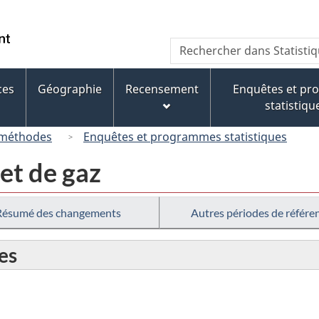
Passer
Passer
Passer
au
à
à
/
Recherche
Rechercher
contenu
« À
la
Government
dans
principal
propos
version
of
Statistique
de
HTML
ces
Géographie
Recensement
Enquêtes et p
Canada
Canada
ce
simplifiée
statistiqu
site »
 méthodes
Enquêtes et programmes statistiques
 et de gaz
Résumé des changements
Autres périodes de référe
es