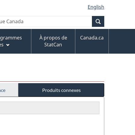
English
Recherche
rogrammes
À propos de
Canada.ca
es
StatCan
nce
Produits connexes