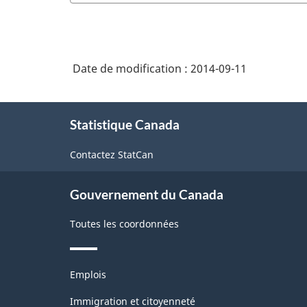
Date de modification :
2014-09-11
À
Statistique Canada
propos
de
Contactez StatCan
ce
site
Gouvernement du Canada
Toutes les coordonnées
Thèmes
Emplois
et
sujets
Immigration et citoyenneté