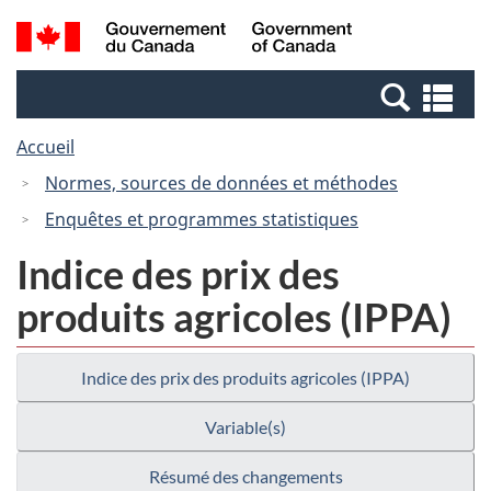
Passer
Passer
Recherche
/
au
à
et
Government
contenu
la
menus
of
Re
principal
version
Canada
et
HTML
Accueil
me
simplifiée
Normes, sources de données et méthodes
Enquêtes et programmes statistiques
Indice des prix des
produits agricoles (IPPA)
Indice des prix des produits agricoles (IPPA)
Variable(s)
Résumé des changements