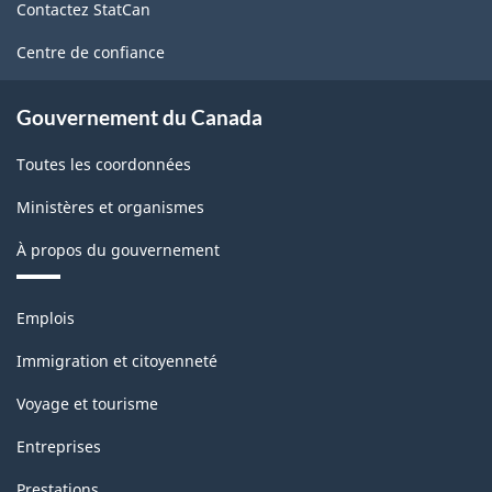
Contactez StatCan
ce
site
Centre de confiance
Gouvernement du Canada
Toutes les coordonnées
Ministères et organismes
À propos du gouvernement
Thèmes
Emplois
et
sujets
Immigration et citoyenneté
Voyage et tourisme
Entreprises
Prestations