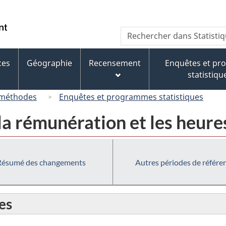
Passer
Passer
Passer
au
à
à
/
Recherche
Rechercher
contenu
« À
la
Government
dans
principal
propos
version
of
Statistique
de
HTML
ces
Géographie
Recensement
Enquêtes et p
Canada
Canada
ce
simplifiée
statistiqu
site »
 méthodes
Enquêtes et programmes statistiques
la rémunération et les heure
Résumé des changements
Autres périodes de référe
es