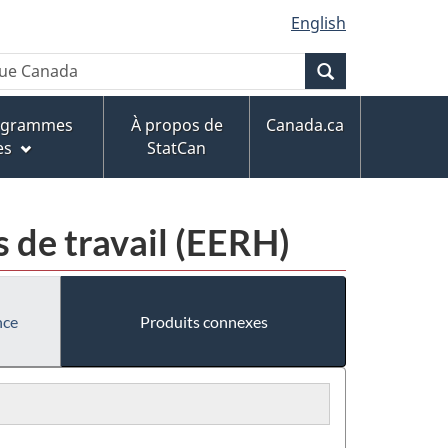
English
Recherche
rogrammes
À propos de
Canada.ca
es
StatCan
s de travail (EERH)
nce
Produits connexes