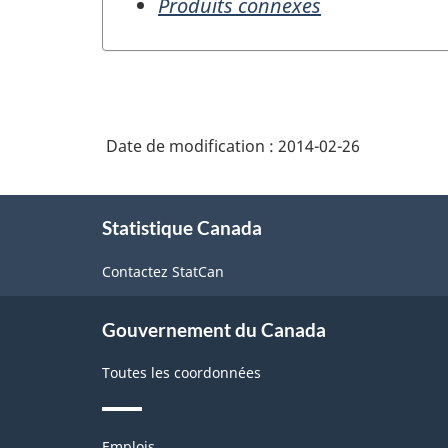
Produits connexes
Date de modification :
2014-02-26
À
Statistique Canada
propos
de
Contactez StatCan
ce
site
Gouvernement du Canada
Toutes les coordonnées
Thèmes
Emplois