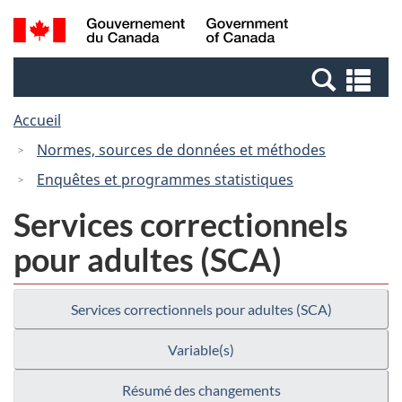
Passer
Passer
Passer
Recherche
/
au
au
à
et
Government
Gestionnaire
contenu
la
menus
of
Re
des
principal
version
Canada
et
Invitations
HTML
Accueil
me
simplifiée
Normes, sources de données et méthodes
Enquêtes et programmes statistiques
Services correctionnels
pour adultes (SCA)
Services correctionnels pour adultes (SCA)
Variable(s)
Résumé des changements