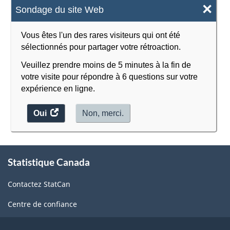
×
Sondage du site Web
Vous êtes l'un des rares visiteurs qui ont été
sélectionnés pour partager votre rétroaction.
Veuillez prendre moins de 5 minutes à la fin de
votre visite pour répondre à 6 questions sur votre
expérience en ligne.
Oui
accéder
Non, merci.
au
sondage.
À
Statistique Canada
propos
de
Contactez StatCan
ce
site
Centre de confiance