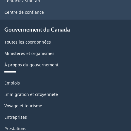
Contactez StatCan
ce
site
Centre de confiance
Gouvernement du Canada
Toutes les coordonnées
Ministères et organismes
À propos du gouvernement
Thèmes
Emplois
et
sujets
Immigration et citoyenneté
Voyage et tourisme
Entreprises
Prestations