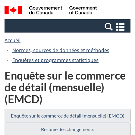
Passer
Passer
Recherche
/
au
à
et
Government
contenu
la
menus
of
Re
principal
version
Canada
et
HTML
Accueil
me
simplifiée
Normes, sources de données et méthodes
Enquêtes et programmes statistiques
Enquête sur le commerce
de détail (mensuelle)
(EMCD)
Enquête sur le commerce de détail (mensuelle) (EMCD)
Résumé des changements