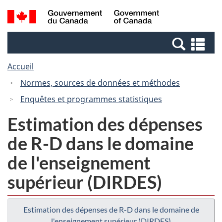
Passer
Passer
Recherche
/
au
à
et
Government
contenu
la
menus
of
Re
principal
version
Canada
et
HTML
Accueil
me
simplifiée
Normes, sources de données et méthodes
Enquêtes et programmes statistiques
Estimation des dépenses
de R-D dans le domaine
de l'enseignement
supérieur (DIRDES)
Estimation des dépenses de R-D dans le domaine de
l'enseignement supérieur (DIRDES)