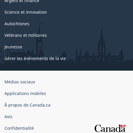
Argent et finance
Science et innovation
Autochtones
Vétérans et militaires
Jeunesse
Gérer les événements de la vie
Organisation
Médias sociaux
du
gouvernement
Applications mobiles
du
Ã propos de Canada.ca
Canada
Avis
Confidentialité