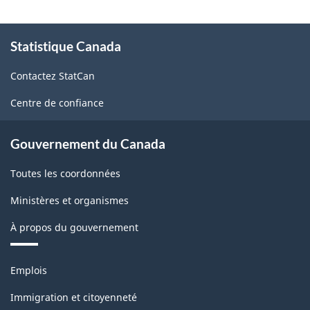
À
Statistique Canada
propos
de
Contactez StatCan
ce
site
Centre de confiance
Gouvernement du Canada
Toutes les coordonnées
Ministères et organismes
À propos du gouvernement
Thèmes
Emplois
et
sujets
Immigration et citoyenneté