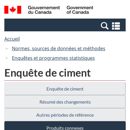
Passer
Passer
Recherche
/
au
à
et
Government
contenu
la
menus
of
Re
principal
version
Canada
et
HTML
Accueil
me
simplifiée
Normes, sources de données et méthodes
Enquêtes et programmes statistiques
Enquête de ciment
Enquête de ciment
Résumé des changements
Autres périodes de référence
Produits connexes