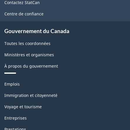
Contactez StatCan
ce
site
Centre de confiance
Gouvernement du Canada
Toutes les coordonnées
Ministères et organismes
À propos du gouvernement
Thèmes
Emplois
et
sujets
Immigration et citoyenneté
Voyage et tourisme
Entreprises
Prestations