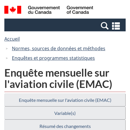
Passer
Passer
Recherche
/
au
à
et
Government
contenu
la
menus
of
Re
principal
version
Canada
et
HTML
Accueil
me
simplifiée
Normes, sources de données et méthodes
Enquêtes et programmes statistiques
Enquête mensuelle sur
l'aviation civile (EMAC)
Enquête mensuelle sur l'aviation civile (EMAC)
Variable(s)
Résumé des changements