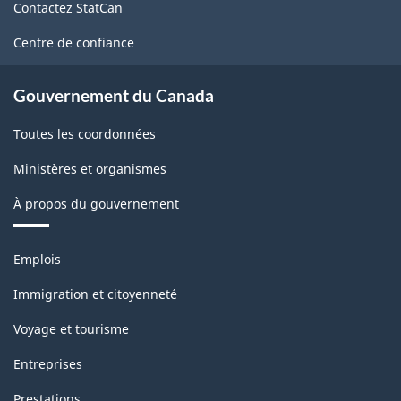
Contactez StatCan
ce
site
Centre de confiance
Gouvernement du Canada
Toutes les coordonnées
Ministères et organismes
À propos du gouvernement
Thèmes
Emplois
et
sujets
Immigration et citoyenneté
Voyage et tourisme
Entreprises
Prestations