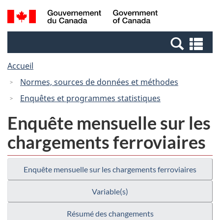
Passer
Passer
Recherche
/
au
à
et
Government
contenu
la
menus
of
Re
principal
version
Canada
et
HTML
Accueil
me
simplifiée
Normes, sources de données et méthodes
Enquêtes et programmes statistiques
Enquête mensuelle sur les
chargements ferroviaires
Enquête mensuelle sur les chargements ferroviaires
Variable(s)
Résumé des changements