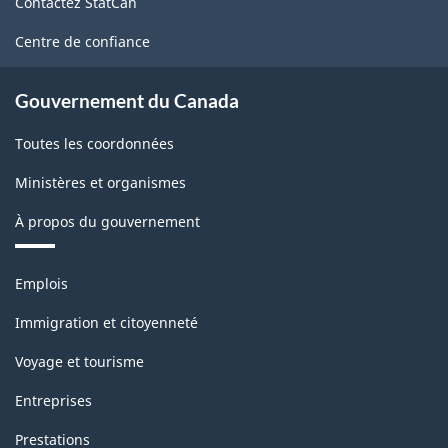
Contactez StatCan
ce
site
Centre de confiance
Gouvernement du Canada
Toutes les coordonnées
Ministères et organismes
À propos du gouvernement
Thèmes
Emplois
et
sujets
Immigration et citoyenneté
Voyage et tourisme
Entreprises
Prestations