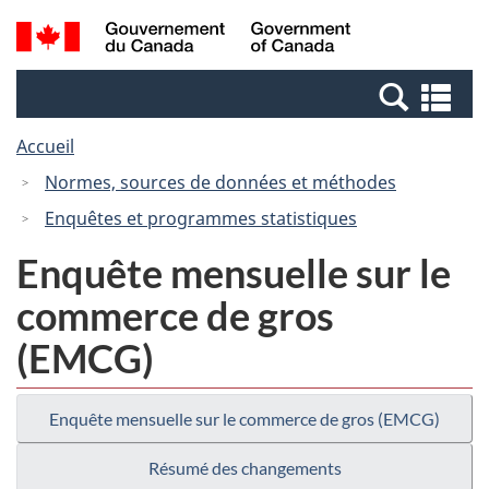
Passer
Passer
Recherche
/
au
à
et
Government
contenu
la
menus
of
Re
principal
version
Canada
et
HTML
Accueil
me
simplifiée
Normes, sources de données et méthodes
Enquêtes et programmes statistiques
Enquête mensuelle sur le
commerce de gros
(EMCG)
Enquête mensuelle sur le commerce de gros (EMCG)
Résumé des changements