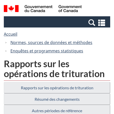
Passer
Passer
Recherche
/
au
à
et
Government
contenu
la
menus
of
Re
principal
version
Canada
et
HTML
Accueil
me
simplifiée
Normes, sources de données et méthodes
Enquêtes et programmes statistiques
Rapports sur les
opérations de trituration
Rapports sur les opérations de trituration
Résumé des changements
Autres périodes de référence