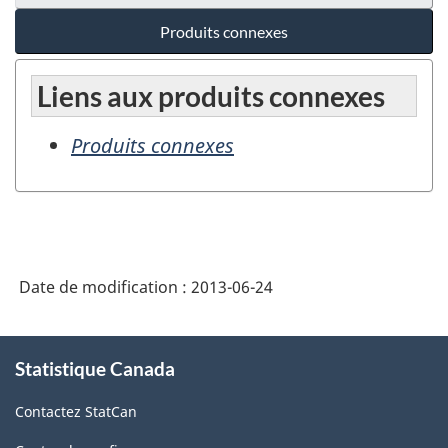
Produits connexes
Liens aux produits connexes
Produits connexes
Date de modification :
2013-06-24
À
Statistique Canada
propos
de
Contactez StatCan
ce
site