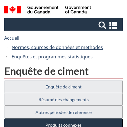
Passer
Passer
Recherche
/
au
à
et
Government
contenu
la
menus
of
Re
principal
version
Canada
et
HTML
Accueil
me
simplifiée
Normes, sources de données et méthodes
Enquêtes et programmes statistiques
Enquête de ciment
Enquête de ciment
Résumé des changements
Autres périodes de référence
Produits connexes