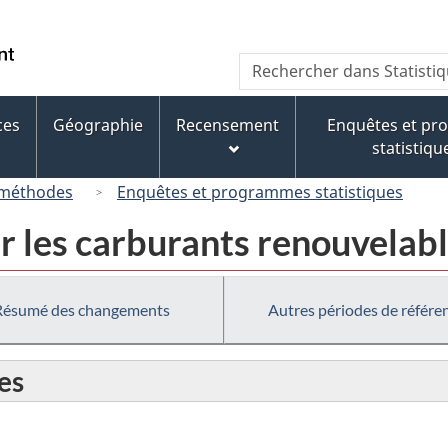
Passer
Passer
Passer
au
à
à
/
Recherche
Rechercher
contenu
« À
la
Government
dans
principal
propos
version
of
Statistique
de
HTML
ces
Géographie
Recensement
Enquêtes et p
Canada
Canada
ce
simplifiée
statistiqu
site »
 méthodes
Enquêtes et programmes statistiques
r les carburants renouvelab
Résumé des changements
Autres périodes de référe
es