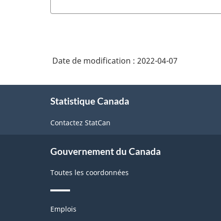
Date de modification :
2022-04-07
À
Statistique Canada
propos
de
Contactez StatCan
ce
site
Gouvernement du Canada
Toutes les coordonnées
Thèmes
Emplois
et