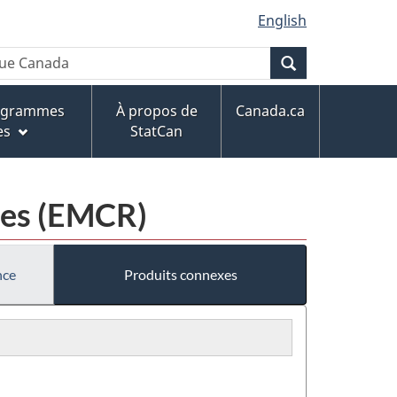
English
Recherche
rogrammes
À propos de
Canada.ca
es
StatCan
les (EMCR)
nce
Produits connexes