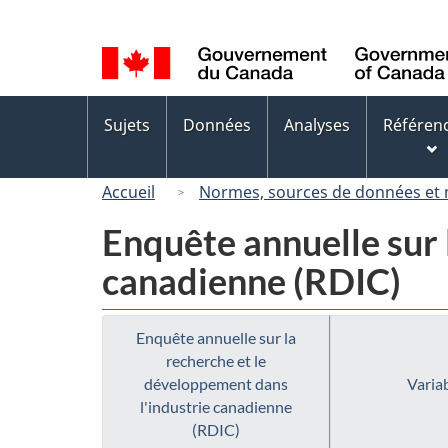
Sélection
de
la
langue
Menus
Sujets
Données
Analyses
Référen
des
sujets
Accueil
Normes, sources de données et
Enquête annuelle sur 
canadienne (RDIC)
Enquête annuelle sur la
recherche et le
développement dans
Variab
l'industrie canadienne
(RDIC)