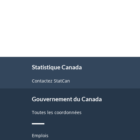
À
Statistique Canada
propos
de
Contactez StatCan
ce
site
Gouvernement du Canada
Toutes les coordonnées
Thèmes
Emplois