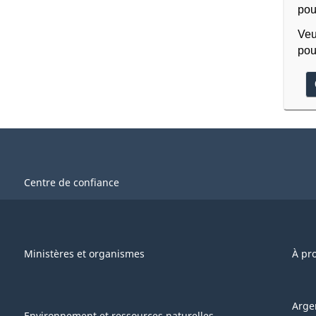
pou
Veu
pou
Centre de confiance
Ministères et organismes
À pr
Arge
Environnement et ressources naturelles