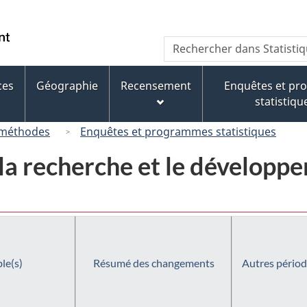
Passer
Passer
Passer
Passer
au
au
à
à
/
Recherche
Rechercher
Gestionnaire
contenu
« À
la
Government
dans
des
principal
propos
version
of
Statistique
Invitations
de
HTML
ces
Géographie
Recensement
Enquêtes et p
Canada
Canada
ce
simplifiée
statistiqu
site »
 méthodes
Enquêtes et programmes statistiques
la recherche et le développe
le(s)
Résumé des changements
Autres périod