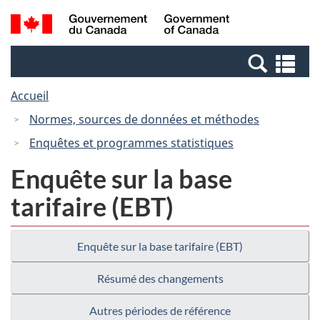
Passer
Passer
Recherche
/
au
à
et
Government
contenu
la
menus
of
Re
principal
version
Canada
et
HTML
Accueil
me
simplifiée
Normes, sources de données et méthodes
Enquêtes et programmes statistiques
Enquête sur la base
tarifaire (EBT)
Enquête sur la base tarifaire (EBT)
Résumé des changements
Autres périodes de référence