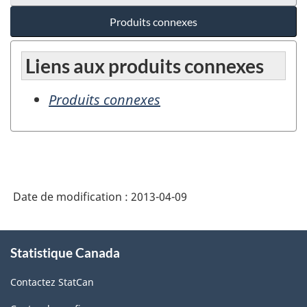
Produits connexes
Liens aux produits connexes
Produits connexes
Date de modification :
2013-04-09
À
Statistique Canada
propos
de
Contactez StatCan
ce
site