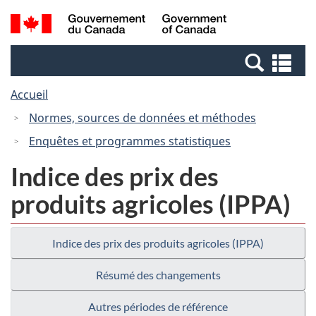
Passer
Passer
Recherche
/
au
à
et
Government
contenu
la
menus
of
Re
principal
version
Canada
et
HTML
Accueil
me
simplifiée
Normes, sources de données et méthodes
Enquêtes et programmes statistiques
Indice des prix des
produits agricoles (IPPA)
Indice des prix des produits agricoles (IPPA)
Résumé des changements
Autres périodes de référence