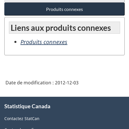
Produits connexes
Liens aux produits connexes
Produits connexes
Date de modification :
2012-12-03
À
Statistique Canada
propos
de
Contactez StatCan
ce
site