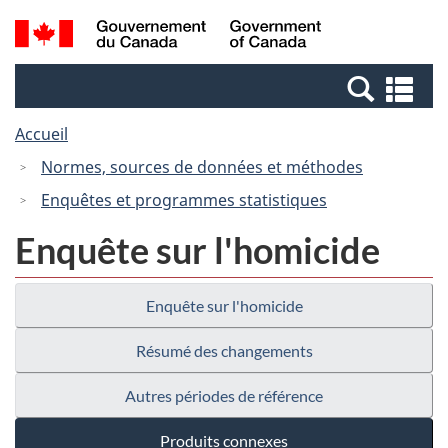
Passer
Passer
Recherche
/
au
à
et
Government
contenu
la
menus
of
Re
principal
version
Canada
et
HTML
Accueil
me
simplifiée
Normes, sources de données et méthodes
Enquêtes et programmes statistiques
Enquête sur l'homicide
Enquête sur l'homicide
Résumé des changements
Autres périodes de référence
Produits connexes