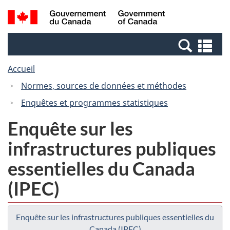
Passer
Passer
Recherche
/
au
à
et
Government
contenu
la
menus
of
Re
principal
version
Canada
et
HTML
Accueil
me
simplifiée
Normes, sources de données et méthodes
Enquêtes et programmes statistiques
Enquête sur les
infrastructures publiques
essentielles du Canada
(IPEC)
Enquête sur les infrastructures publiques essentielles du
Canada (IPEC)