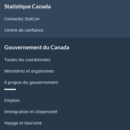
À
Statistique Canada
propos
de
Contactez StatCan
ce
site
Centre de confiance
Gouvernement du Canada
Toutes les coordonnées
Ministères et organismes
À propos du gouvernement
Thèmes
Emplois
et
sujets
Immigration et citoyenneté
Voyage et tourisme