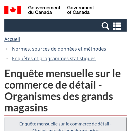
Passer
Passer
Recherche
/
au
à
et
Government
contenu
la
menus
of
Re
principal
version
Canada
et
HTML
Accueil
me
simplifiée
Normes, sources de données et méthodes
Enquêtes et programmes statistiques
Enquête mensuelle sur le
commerce de détail -
Organismes des grands
magasins
Enquête mensuelle sur le commerce de détail -
Organismes des grands magasins