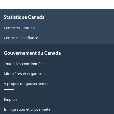
À
Statistique Canada
propos
de
Contactez StatCan
ce
site
Centre de confiance
Gouvernement du Canada
Toutes les coordonnées
Ministères et organismes
À propos du gouvernement
Thèmes
Emplois
et
sujets
Immigration et citoyenneté