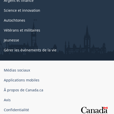
Argent et finance
Science et innovation
Autochtones
Vétérans et militaires
Jeunesse
Gérer les événements de la vie
Organisation
Médias sociaux
du
gouvernement
Applications mobiles
du
Ã propos de Canada.ca
Canada
Avis
Confidentialité