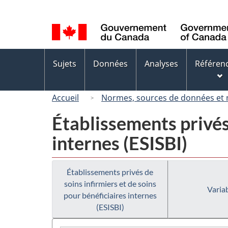
Sélection
de
la
langue
Menus
Sujets
Données
Analyses
Référen
des
sujets
Accueil
Normes, sources de données et
Établissements privés 
internes (ESISBI)
Établissements privés de
soins infirmiers et de soins
Variab
pour bénéficiaires internes
(ESISBI)