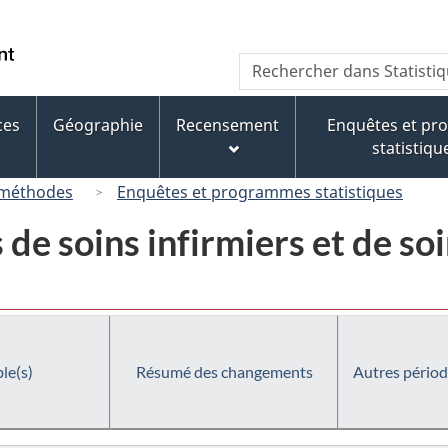
Passer
Passer
Passer
au
à
à
/
Recherche
Rechercher
contenu
« À
la
Government
dans
principal
propos
version
of
Statistique
de
HTML
ces
Géographie
Recensement
Enquêtes et p
Canada
Canada
ce
simplifiée
statistiqu
site »
 méthodes
Enquêtes et programmes statistiques
de soins infirmiers et de so
le(s)
Résumé des changements
Autres périod