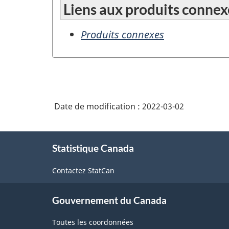
Liens aux produits connex
Produits connexes
Date de modification :
2022-03-02
À
Statistique Canada
propos
de
Contactez StatCan
ce
site
Gouvernement du Canada
Toutes les coordonnées