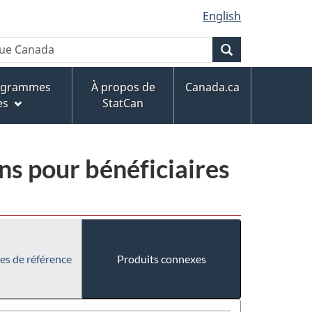
English
Recherche
rogrammes
À propos de
Canada.ca
es
StatCan
ins pour bénéficiaires
es de référence
Produits connexes