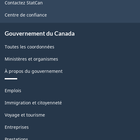
Contactez StatCan
ce
site
Centre de confiance
Gouvernement du Canada
Toutes les coordonnées
Ministères et organismes
À propos du gouvernement
Thèmes
Emplois
et
sujets
Immigration et citoyenneté
Voyage et tourisme
Entreprises
Prestations