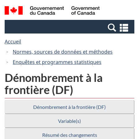
Passer
Passer
Recherche
/
au
à
et
Government
contenu
la
menus
of
Re
principal
version
Canada
et
HTML
Accueil
me
simplifiée
Normes, sources de données et méthodes
Enquêtes et programmes statistiques
Dénombrement à la
frontière (DF)
Dénombrement à la frontière (DF)
Variable(s)
Résumé des changements