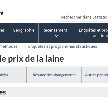
Passer
Passer
Passer
au
à
à
/
Recherche
Rechercher
contenu
« À
la
Government
dans
principal
propos
version
of
Statistique
de
HTML
ces
Géographie
Recensement
Enquêtes et p
Canada
Canada
ce
simplifiée
statistiqu
site »
 méthodes
Enquêtes et programmes statistiques
e prix de la laine
le(s)
Résumé des changements
Autres périod
es