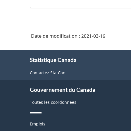
Date de modification :
2021-03-16
À
Statistique Canada
propos
de
Contactez StatCan
ce
site
Gouvernement du Canada
Toutes les coordonnées
Thèmes
Emplois
et