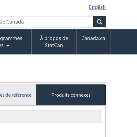
English
Recherche
rogrammes
À propos de
Canada.ca
es
StatCan
es de référence
Produits connexes