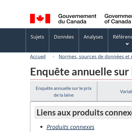
Sélection
de
la
langue
Menus
Sujets
Données
Analyses
Référen
des
sujets
Accueil
Normes, sources de données et
Enquête annuelle sur l
Enquête annuelle sur le prix
Variab
de la laine
Liens aux produits connex
Produits connexes