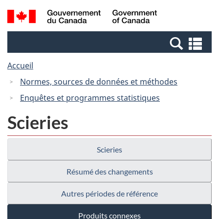
Passer
Passer
Recherche
/
au
à
et
Government
contenu
la
menus
of
Re
principal
version
Canada
et
HTML
Accueil
me
simplifiée
Normes, sources de données et méthodes
Enquêtes et programmes statistiques
Scieries
Scieries
Résumé des changements
Autres périodes de référence
Produits connexes