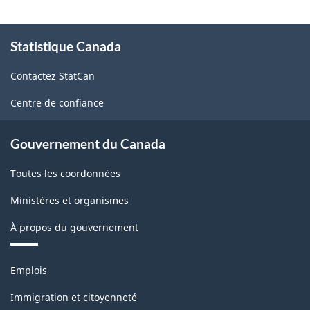
À
Statistique Canada
propos
de
Contactez StatCan
ce
site
Centre de confiance
Gouvernement du Canada
Toutes les coordonnées
Ministères et organismes
À propos du gouvernement
Thèmes
Emplois
et
sujets
Immigration et citoyenneté