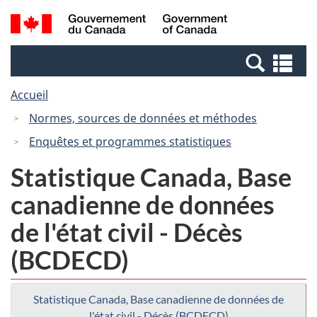
Passer
Passer
Recherche
/
au
à
et
Government
contenu
la
menus
of
Re
principal
version
Canada
et
HTML
Accueil
me
simplifiée
Normes, sources de données et méthodes
Enquêtes et programmes statistiques
Statistique Canada, Base
canadienne de données
de l'état civil - Décès
(BCDECD)
Statistique Canada, Base canadienne de données de
l'état civil - Décès (BCDECD)