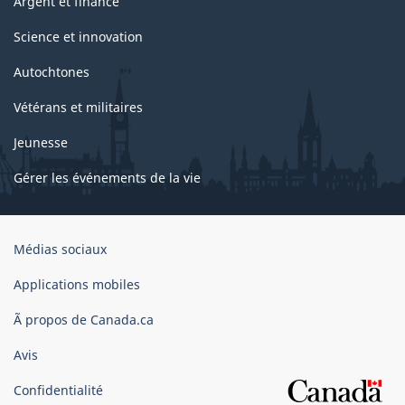
Argent et finance
Science et innovation
Autochtones
Vétérans et militaires
Jeunesse
Gérer les événements de la vie
Organisation
Médias sociaux
du
gouvernement
Applications mobiles
du
Ã propos de Canada.ca
Canada
Avis
Confidentialité