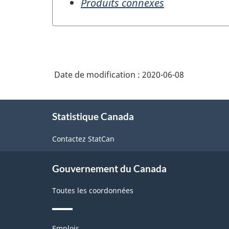
Produits connexes
Date de modification :
2020-06-08
À
Statistique Canada
propos
de
Contactez StatCan
ce
site
Gouvernement du Canada
Toutes les coordonnées
Thèmes
Emplois