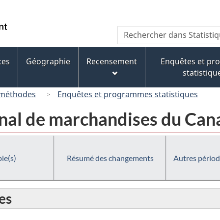
Passer
Passer
Passer
au
à
à
/
Recherche
Rechercher
contenu
« À
la
Government
dans
principal
propos
version
of
Statistique
de
HTML
ces
Géographie
Recensement
Enquêtes et p
Canada
Canada
ce
simplifiée
statistiqu
site »
 méthodes
Enquêtes et programmes statistiques
al de marchandises du Cana
le(s)
Résumé des changements
Autres périod
es