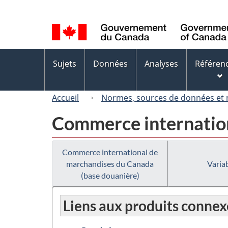
Sélection
de
la
langue
Menus
Sujets
Données
Analyses
Référen
des
sujets
Accueil
Normes, sources de données et
Commerce internation
Commerce international de
marchandises du Canada
Variab
(base douanière)
Liens aux produits connex