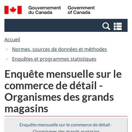
Passer
Passer
Recherche
/
au
à
et
Government
contenu
la
menus
of
Re
principal
version
Canada
et
HTML
Accueil
me
simplifiée
Normes, sources de données et méthodes
Enquêtes et programmes statistiques
Enquête mensuelle sur le
commerce de détail -
Organismes des grands
magasins
Enquête mensuelle sur le commerce de détail -
Organismes des grands magasins