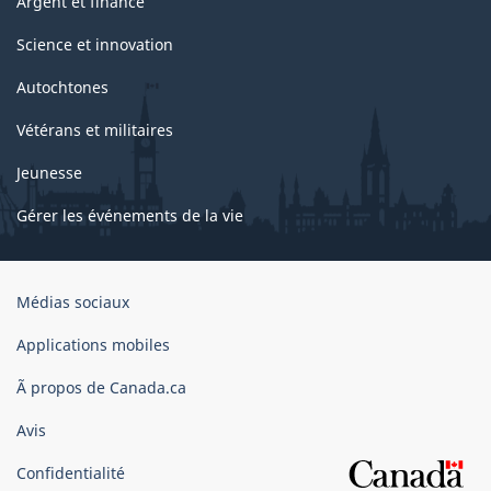
Argent et finance
Science et innovation
Autochtones
Vétérans et militaires
Jeunesse
Gérer les événements de la vie
Organisation
Médias sociaux
du
gouvernement
Applications mobiles
du
Ã propos de Canada.ca
Canada
Avis
Confidentialité