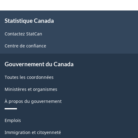
À
Statistique Canada
propos
de
Contactez StatCan
ce
site
Centre de confiance
Gouvernement du Canada
Toutes les coordonnées
Ministères et organismes
À propos du gouvernement
Thèmes
Emplois
et
sujets
Immigration et citoyenneté