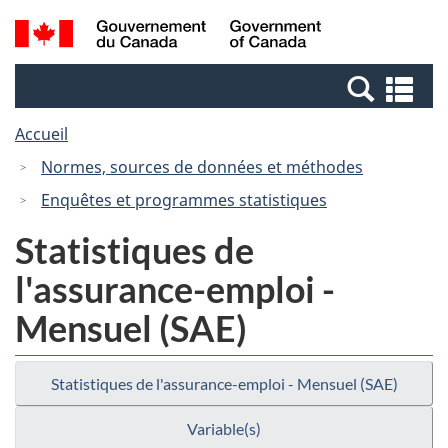
Passer
Passer
Recherche
/
au
à
et
Government
contenu
la
menus
of
Re
principal
version
Canada
et
HTML
Accueil
me
simplifiée
Normes, sources de données et méthodes
Enquêtes et programmes statistiques
Statistiques de
l'assurance-emploi -
Mensuel (SAE)
Statistiques de l'assurance-emploi - Mensuel (SAE)
Variable(s)