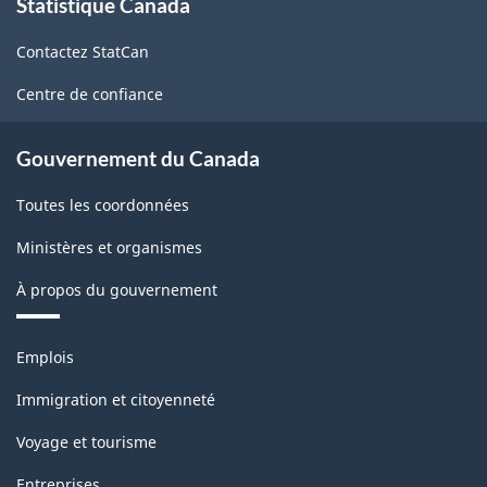
Statistique Canada
propos
de
Contactez StatCan
ce
site
Centre de confiance
Gouvernement du Canada
Toutes les coordonnées
Ministères et organismes
À propos du gouvernement
Thèmes
Emplois
et
sujets
Immigration et citoyenneté
Voyage et tourisme
Entreprises