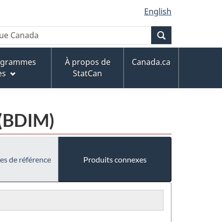
English
Recherche
rogrammes
À propos de
Canada.ca
es
StatCan
 (BDIM)
es de référence
Produits connexes