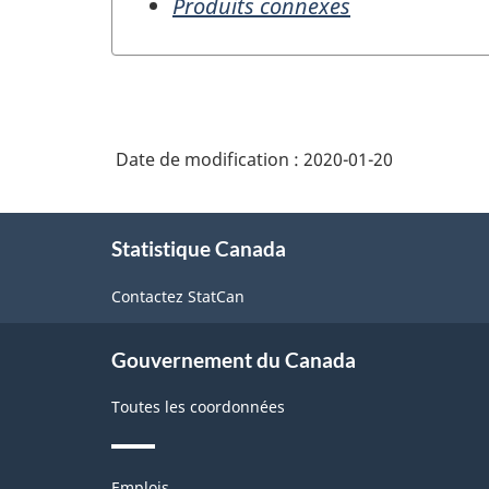
Produits connexes
Date de modification :
2020-01-20
À
Statistique Canada
propos
de
Contactez StatCan
ce
site
Gouvernement du Canada
Toutes les coordonnées
Thèmes
Emplois