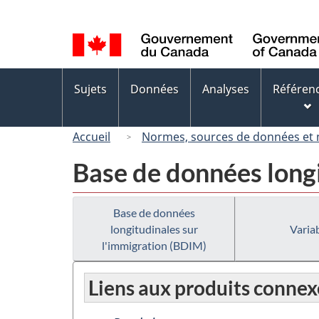
Sélection
de
la
langue
Menus
Sujets
Données
Analyses
Référen
des
sujets
Accueil
Normes, sources de données et
Base de données longi
Base de données
longitudinales sur
Variab
l'immigration (BDIM)
Liens aux produits connex