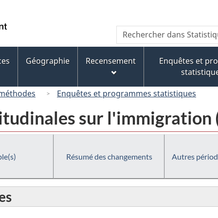
Passer
Passer
Passer
au
à
à
/
Recherche
Rechercher
contenu
« À
la
Government
dans
principal
propos
version
of
Statistique
de
HTML
ces
Géographie
Recensement
Enquêtes et p
Canada
Canada
ce
simplifiée
statistiqu
site »
 méthodes
Enquêtes et programmes statistiques
tudinales sur l'immigration
le(s)
Résumé des changements
Autres périod
es