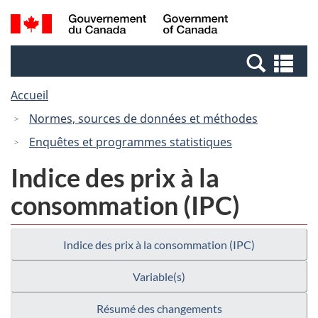
Passer
Passer
Recherche
/
au
à
et
Government
contenu
la
menus
of
Re
principal
version
Canada
et
HTML
Accueil
me
simplifiée
Normes, sources de données et méthodes
Enquêtes et programmes statistiques
Indice des prix à la
consommation (IPC)
Indice des prix à la consommation (IPC)
Variable(s)
Résumé des changements