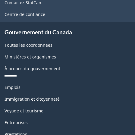
Contactez StatCan
ce
site
Centre de confiance
Gouvernement du Canada
Toutes les coordonnées
Ministères et organismes
À propos du gouvernement
Thèmes
Emplois
et
sujets
Immigration et citoyenneté
Voyage et tourisme
Entreprises
Prestations