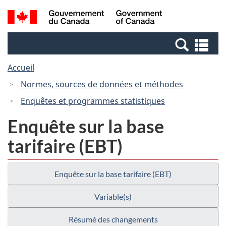
Passer
Passer
Passer
Recherche
/
au
au
à
et
Government
Gestionnaire
contenu
la
menus
of
Re
des
principal
version
Canada
et
Invitations
HTML
Accueil
me
simplifiée
Normes, sources de données et méthodes
Enquêtes et programmes statistiques
Enquête sur la base
tarifaire (EBT)
Enquête sur la base tarifaire (EBT)
Variable(s)
Résumé des changements