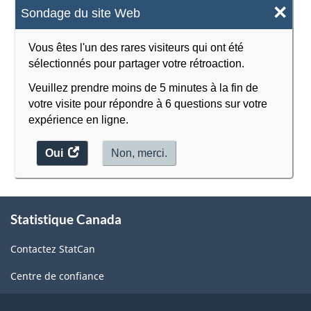
×
Sondage du site Web
Vous êtes l'un des rares visiteurs qui ont été
sélectionnés pour partager votre rétroaction.
Veuillez prendre moins de 5 minutes à la fin de
votre visite pour répondre à 6 questions sur votre
expérience en ligne.
Oui
accéder
Non, merci.
au
sondage.
À
Statistique Canada
propos
de
Contactez StatCan
ce
site
Centre de confiance