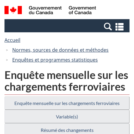
Passer
Passer
Recherche
/
au
à
et
Government
contenu
la
menus
of
Re
principal
version
Canada
et
HTML
Accueil
me
simplifiée
Normes, sources de données et méthodes
Enquêtes et programmes statistiques
Enquête mensuelle sur les
chargements ferroviaires
Enquête mensuelle sur les chargements ferroviaires
Variable(s)
Résumé des changements