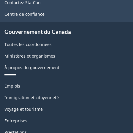
Contactez StatCan
ce
site
Centre de confiance
Gouvernement du Canada
Toutes les coordonnées
Ministères et organismes
À propos du gouvernement
Thèmes
Emplois
et
sujets
Immigration et citoyenneté
Voyage et tourisme
Entreprises
Prestations