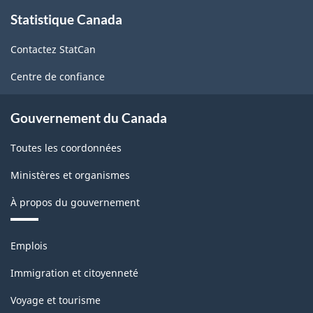
À
Statistique Canada
propos
de
Contactez StatCan
ce
site
Centre de confiance
Gouvernement du Canada
Toutes les coordonnées
Ministères et organismes
À propos du gouvernement
Thèmes
Emplois
et
sujets
Immigration et citoyenneté
Voyage et tourisme