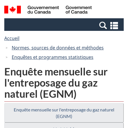
Passer
Passer
Recherche
/
au
à
et
Government
contenu
la
menus
of
Re
principal
version
Canada
et
HTML
Accueil
me
simplifiée
Normes, sources de données et méthodes
Enquêtes et programmes statistiques
Enquête mensuelle sur
l'entreposage du gaz
naturel (EGNM)
Enquête mensuelle sur l'entreposage du gaz naturel
(EGNM)