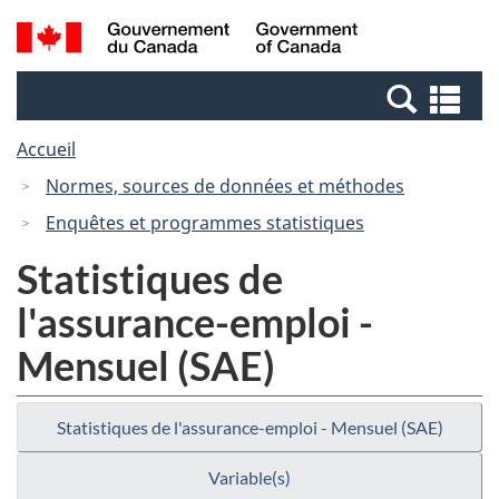
Passer
Passer
Recherche
/
au
à
et
Government
contenu
la
menus
of
Re
principal
version
Canada
et
HTML
Accueil
me
simplifiée
Normes, sources de données et méthodes
Enquêtes et programmes statistiques
Statistiques de
l'assurance-emploi -
Mensuel (SAE)
Statistiques de l'assurance-emploi - Mensuel (SAE)
Variable(s)