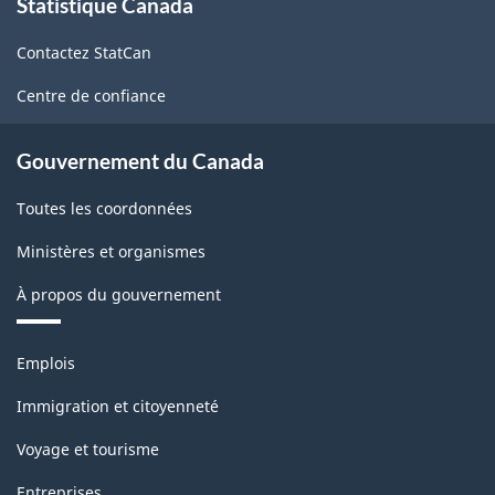
Statistique Canada
propos
de
Contactez StatCan
ce
site
Centre de confiance
Gouvernement du Canada
Toutes les coordonnées
Ministères et organismes
À propos du gouvernement
Thèmes
Emplois
et
sujets
Immigration et citoyenneté
Voyage et tourisme
Entreprises