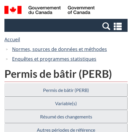
Passer
Passer
Recherche
/
au
à
et
Government
contenu
la
menus
of
Re
principal
version
Canada
et
HTML
Accueil
me
simplifiée
Normes, sources de données et méthodes
Enquêtes et programmes statistiques
Permis de bâtir (PERB)
Permis de bâtir (PERB)
Variable(s)
Résumé des changements
Autres périodes de référence