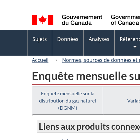
Sélection
de
la
langue
Menus
Sujets
Données
Analyses
Référen
des
sujets
Accueil
Normes, sources de données et
Enquête mensuelle sur
Enquête mensuelle sur la
distribution du gaz naturel
Variab
(DGNM)
Liens aux produits connex