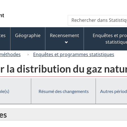
Passer
Passer
Passer
au
à
à
/
Recherche
Rechercher
contenu
« À
la
Government
dans
principal
propos
version
of
Statistique
de
HTML
ces
Géographie
Recensement
Enquêtes et p
Canada
Canada
ce
simplifiée
statistiqu
site »
 méthodes
Enquêtes et programmes statistiques
 la distribution du gaz nat
le(s)
Résumé des changements
Autres périod
es