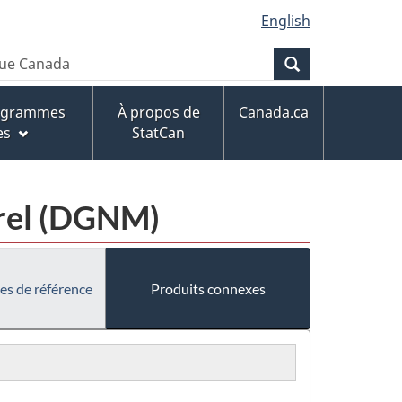
English
Recherche
rogrammes
À propos de
Canada.ca
es
StatCan
urel (DGNM)
es de référence
Produits connexes