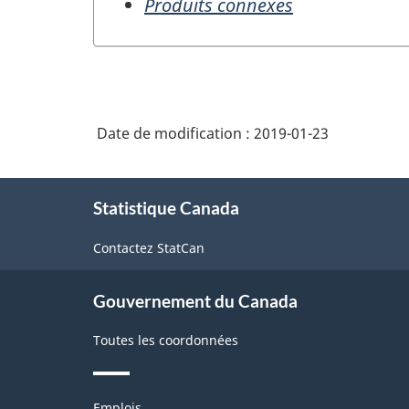
Produits connexes
Date de modification :
2019-01-23
À
Statistique Canada
propos
de
Contactez StatCan
ce
site
Gouvernement du Canada
Toutes les coordonnées
Thèmes
Emplois