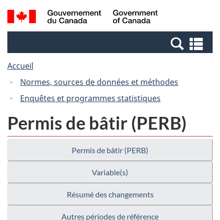
Passer
Passer
Recherche
/
au
à
et
Government
contenu
la
menus
of
Re
principal
version
Canada
et
HTML
Accueil
me
simplifiée
Normes, sources de données et méthodes
Enquêtes et programmes statistiques
Permis de bâtir (PERB)
Permis de bâtir (PERB)
Variable(s)
Résumé des changements
Autres périodes de référence