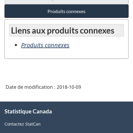
Produits connexes
Liens aux produits connexes
Produits connexes
Date de modification :
2018-10-09
À
Statistique Canada
propos
de
Contactez StatCan
ce