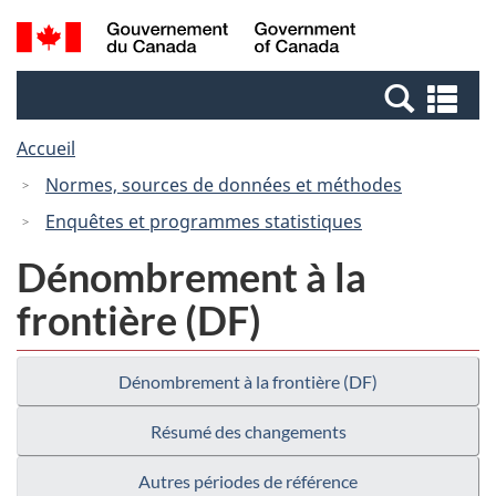
Passer
Passer
Recherche
/
au
à
et
Government
contenu
la
menus
of
Re
principal
version
Canada
et
HTML
Accueil
me
simplifiée
Normes, sources de données et méthodes
Enquêtes et programmes statistiques
Dénombrement à la
frontière (DF)
Dénombrement à la frontière (DF)
Résumé des changements
Autres périodes de référence