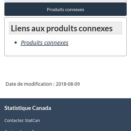
Produits connexes
Liens aux produits connexes
Produits connexes
Date de modification :
2018-08-09
À
Statistique Canada
propos
de
Contactez StatCan
ce
site