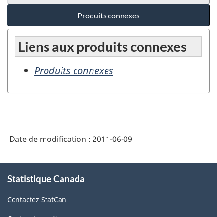
Produits connexes
Liens aux produits connexes
Produits connexes
Date de modification :
2011-06-09
À
Statistique Canada
propos
de
Contactez StatCan
ce
site