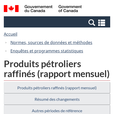
Passer
Passer
Recherche
/
au
à
et
Government
contenu
la
menus
of
Re
principal
version
Canada
et
HTML
Accueil
me
simplifiée
Normes, sources de données et méthodes
Enquêtes et programmes statistiques
Produits pétroliers
raffinés (rapport mensuel)
Produits pétroliers raffinés (rapport mensuel)
Résumé des changements
Autres périodes de référence