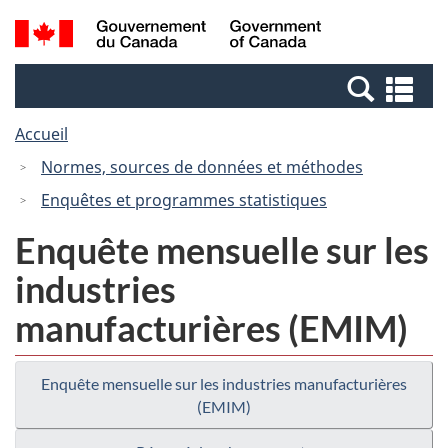
Passer
Passer
Recherche
/
au
à
et
Government
contenu
la
menus
of
Re
principal
version
Canada
et
HTML
Accueil
me
simplifiée
Normes, sources de données et méthodes
Enquêtes et programmes statistiques
Enquête mensuelle sur les
industries
manufacturières (EMIM)
Enquête mensuelle sur les industries manufacturières
(EMIM)