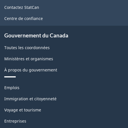
de
Contactez StatCan
ce
site
Centre de confiance
Gouvernement du Canada
Toutes les coordonnées
Ministères et organismes
À propos du gouvernement
Thèmes
Emplois
et
sujets
Immigration et citoyenneté
Voyage et tourisme
Entreprises