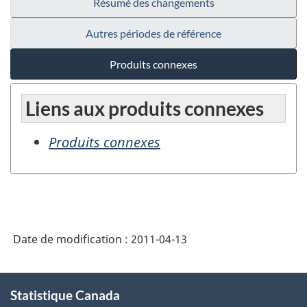
Résumé des changements
Autres périodes de référence
Produits connexes
Liens aux produits connexes
Produits connexes
Date de modification :
2011-04-13
À
Statistique Canada
propos