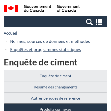
Passer
Passer
Recherche
/
au
à
et
Government
contenu
la
menus
of
Re
principal
version
Canada
et
HTML
Accueil
me
simplifiée
Normes, sources de données et méthodes
Enquêtes et programmes statistiques
Enquête de ciment
Enquête de ciment
Résumé des changements
Autres périodes de référence
Produits connexes