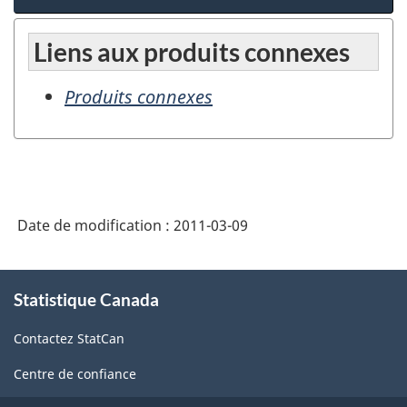
Liens aux produits connexes
Produits connexes
Date de modification :
2011-03-09
À
Statistique Canada
propos
de
Contactez StatCan
ce
site
Centre de confiance