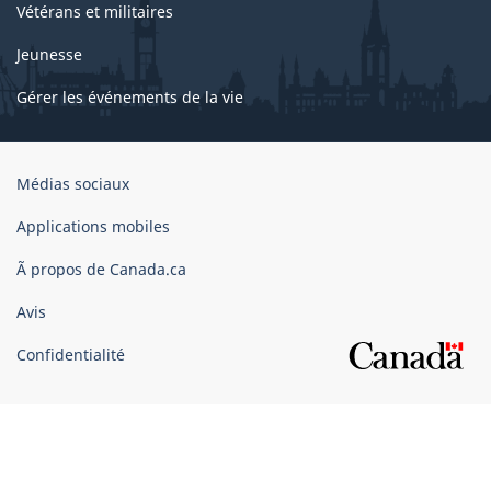
Vétérans et militaires
Jeunesse
Gérer les événements de la vie
Organisation
Médias sociaux
du
gouvernement
Applications mobiles
du
Ã propos de Canada.ca
Canada
Avis
Confidentialité