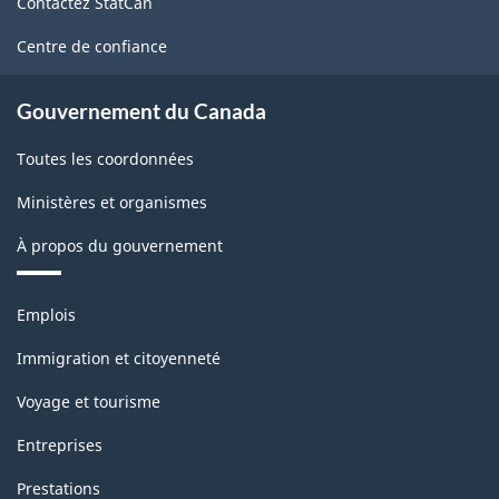
Contactez StatCan
ce
site
Centre de confiance
Gouvernement du Canada
Toutes les coordonnées
Ministères et organismes
À propos du gouvernement
Thèmes
Emplois
et
sujets
Immigration et citoyenneté
Voyage et tourisme
Entreprises
Prestations