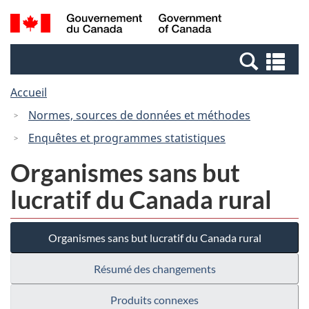
Passer
Passer
Recherche
/
au
à
et
Government
contenu
la
menus
of
Re
principal
version
Canada
et
HTML
Accueil
me
simplifiée
Normes, sources de données et méthodes
Enquêtes et programmes statistiques
Organismes sans but
lucratif du Canada rural
Organismes sans but lucratif du Canada rural
Résumé des changements
Produits connexes