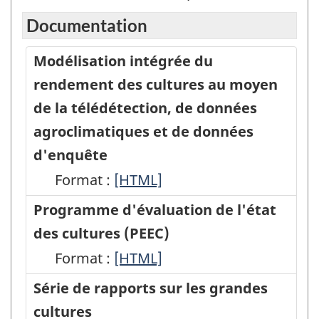
Documentation
Modélisation intégrée du
rendement des cultures au moyen
de la télédétection, de données
agroclimatiques et de données
d'enquête
Format :
Modélisation
[HTML]
intégrée
Programme d'évaluation de l'état
du
des cultures (PEEC)
rendement
Format :
Programme
[HTML]
des
d'évaluation
Série de rapports sur les grandes
cultures
de
cultures