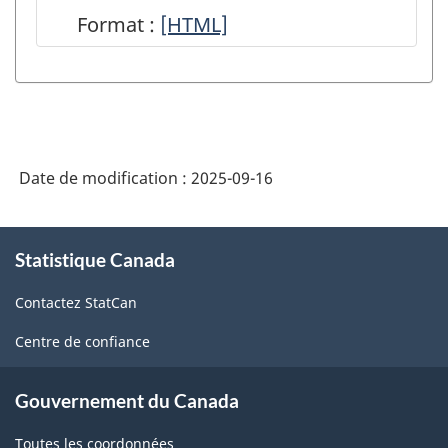
au
l'état
Format :
Série
[HTML]
moyen
des
de
de
cultures
rapports
la
(PEEC)
sur
télédétection,
-
les
de
HTML
Date de modification :
2025-09-16
grandes
données
cultures
agroclimatiques
À
-
Statistique Canada
propos
et
de
HTML
de
Contactez StatCan
ce
données
site
Centre de confiance
d'enquête
-
Gouvernement du Canada
HTML
Toutes les coordonnées