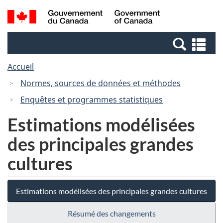
Passer
Passer
Recherche
/
au
à
et
Government
contenu
la
menus
of
Re
principal
version
Canada
et
HTML
Accueil
me
simplifiée
Normes, sources de données et méthodes
Enquêtes et programmes statistiques
Estimations modélisées
des principales grandes
cultures
Estimations modélisées des principales grandes cultures
Résumé des changements