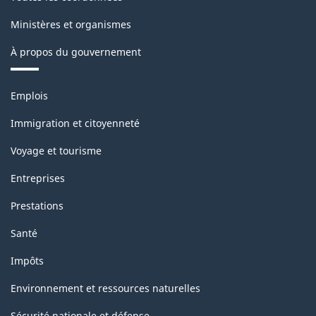
Ministères et organismes
À propos du gouvernement
Thèmes
Emplois
et
sujets
Immigration et citoyenneté
Voyage et tourisme
Entreprises
Prestations
Santé
Impôts
Environnement et ressources naturelles
Sécurité nationale et défense