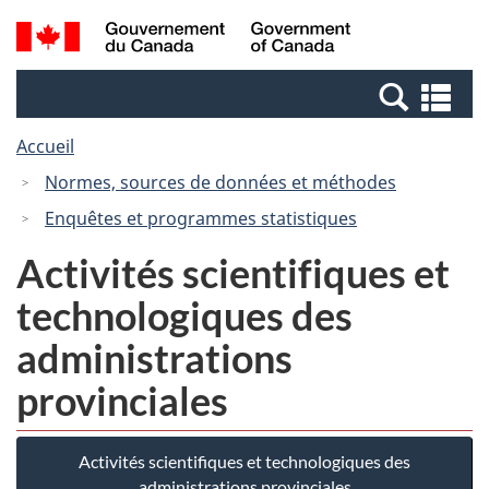
Passer
Passer
Recherche
/
au
à
et
Government
contenu
la
menus
of
Re
principal
version
Canada
et
HTML
Accueil
me
simplifiée
Normes, sources de données et méthodes
Enquêtes et programmes statistiques
Activités scientifiques et
technologiques des
administrations
provinciales
Activités scientifiques et technologiques des
administrations provinciales