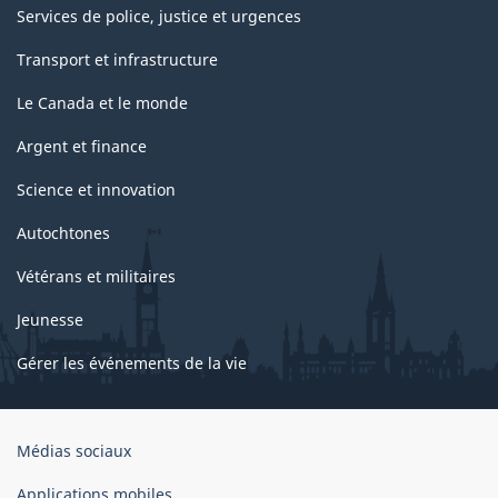
Services de police, justice et urgences
Transport et infrastructure
Le Canada et le monde
Argent et finance
Science et innovation
Autochtones
Vétérans et militaires
Jeunesse
Gérer les événements de la vie
Organisation
Médias sociaux
du
gouvernement
Applications mobiles