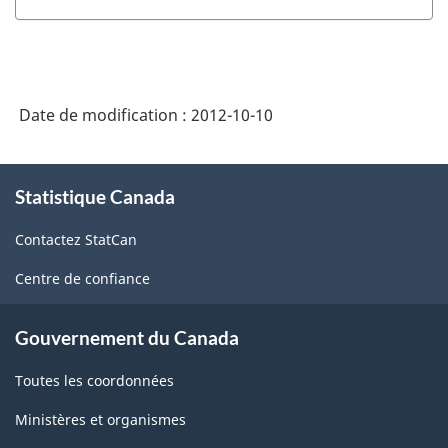
Date de modification :
2012-10-10
À
Statistique Canada
propos
de
Contactez StatCan
ce
site
Centre de confiance
Gouvernement du Canada
Toutes les coordonnées
Ministères et organismes