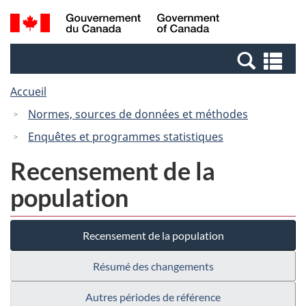
Passer
Passer
Recherche
/
au
à
et
Government
contenu
la
menus
of
Re
principal
version
Canada
et
HTML
Accueil
me
simplifiée
Normes, sources de données et méthodes
Enquêtes et programmes statistiques
Recensement de la
population
Recensement de la population
Résumé des changements
Autres périodes de référence