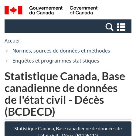
Passer
Passer
Recherche
/
au
à
et
Government
contenu
la
menus
of
Re
principal
version
Canada
et
HTML
Accueil
me
simplifiée
Normes, sources de données et méthodes
Enquêtes et programmes statistiques
Statistique Canada, Base
canadienne de données
de l'état civil - Décès
(BCDECD)
Statistique Canada, Base canadienne de données de
l'état civil - Décès (BCDECD)